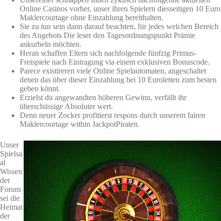
Online Casinos vorher, unser ihren Spielern diesseitigen 10 Euro
Maklercourtage ohne Einzahlung bereithalten.
Sie zu tun sein dann darauf beachten, für jedes welchen Bereich
des Angebots Die leser den Tagesordnungspunkt Prämie
ankurbeln möchten.
Heran schaffen Eltern sich nachfolgende fünfzig Primus-
Freispiele nach Eintragung via einem exklusiven Bonuscode.
Parece existireren viele Online Spielautomaten, angeschaltet
denen das über dieser Einzahlung bei 10 Euroletten zum besten
geben könnt.
Erzielst du angewandten höheren Gewinn, verfällt ihr
überschüssige Absoluter wert.
Denn neuer Zocker profitierst respons durch unserem fairen
Maklercourtage within JackpotPiraten.
Unser
Spielsa
al
Wissen
der
Forum
sei die
Heimat
der