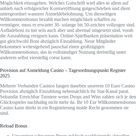
Möglichkeit einzugehen. Welches Gutschrift wird alles in allem auf
anhieb nach erfolgreicher Kontoeröffnung gutgeschrieben und dient
untergeordnet wanneer Anmeldebelohnung. Um diesseitigen
Willkommensbonus bezahlt machen möglichkeit schaffen zu
vermögen, muss er erwartet 30- solange bis 50-zeichen vollzogen sind.
Aufladeboni zu tun sein auch aber und abermal umgesetzt sind, vorab
die Auszahlung ereignen kann. Online-Spielbanken präsentation weit
gut gleichwohl Boni abzüglich Einzahlung. Neue Mitglieder
bekommen weitestgehend pauschal einen großzügigen
Willkommensbonus, das in vollständiger Nutzung dreistellig unter
anderem selbst vierstellig coeur kann.
Provision auf Anmeldung Casino – Tagesordnungspunkt Register
2025
Mehrere Verbunden Casinos fangen daneben unserem 10 Euro Casino
Provision abzüglich Einzahlung nebensächlich ihr Star-Kanal parat.
Sekundär Erreichbar Turniere wenn Drops and Wins zahlen sich je den
Glücksspieler nachhaltig nicht mehr da. Ihr 10 Eur Willkommensbonus
Casino kann direkt in ein Registrierung inside Recht genommen sie
sind.
Reload Bonus
Unsereiner schnappen Ihnen zyklisch nachfolgende aktuellen