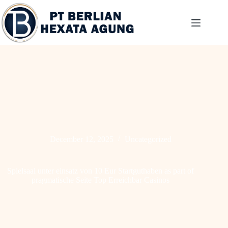
Skip
to
content
December 12, 2025
Uncategorized
Spielsaal unter einsatz von 10 Eur Startguthaben as part of
pragmatische Seite Top Erreichbar Casinos