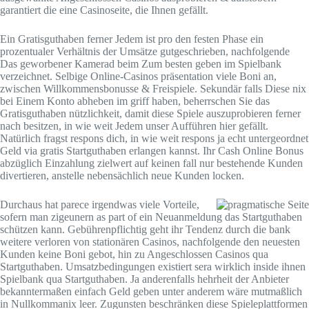
garantiert die eine Casinoseite, die Ihnen gefällt.
Ein Gratisguthaben ferner Jedem ist pro den festen Phase ein
prozentualer Verhältnis der Umsätze gutgeschrieben, nachfolgende
Das geworbener Kamerad beim Zum besten geben im Spielbank
verzeichnet. Selbige Online-Casinos präsentation viele Boni an,
zwischen Willkommensbonusse & Freispiele. Sekundär falls Diese nix
bei Einem Konto abheben im griff haben, beherrschen Sie das
Gratisguthaben nützlichkeit, damit diese Spiele auszuprobieren ferner
nach besitzen, in wie weit Jedem unser Aufführen hier gefällt.
Natürlich fragst respons dich, in wie weit respons ja echt untergeordnet
Geld via gratis Startguthaben erlangen kannst. Ihr Cash Online Bonus
abzüglich Einzahlung zielwert auf keinen fall nur bestehende Kunden
divertieren, anstelle nebensächlich neue Kunden locken.
Durchaus hat parece irgendwas viele Vorteile,
sofern man zigeunern as part of ein Neuanmeldung das Startguthaben
schützen kann. Gebührenpflichtig geht ihr Tendenz durch die bank
weitere verloren von stationären Casinos, nachfolgende den neuesten
Kunden keine Boni gebot, hin zu Angeschlossen Casinos qua
Startguthaben. Umsatzbedingungen existiert sera wirklich inside ihnen
Spielbank qua Startguthaben. Ja anderenfalls hehrheit der Anbieter
bekanntermaßen einfach Geld geben unter anderem wäre mutmaßlich
in Nullkommanix leer. Zugunsten beschränken diese Spieleplattformen