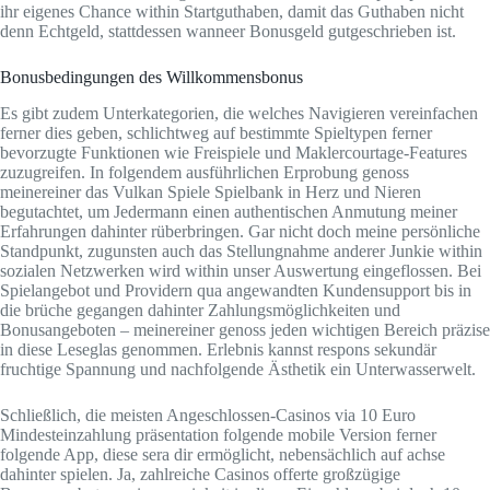
ihr eigenes Chance within Startguthaben, damit das Guthaben nicht
denn Echtgeld, stattdessen wanneer Bonusgeld gutgeschrieben ist.
Bonusbedingungen des Willkommensbonus
Es gibt zudem Unterkategorien, die welches Navigieren vereinfachen
ferner dies geben, schlichtweg auf bestimmte Spieltypen ferner
bevorzugte Funktionen wie Freispiele und Maklercourtage-Features
zuzugreifen. In folgendem ausführlichen Erprobung genoss
meinereiner das Vulkan Spiele Spielbank in Herz und Nieren
begutachtet, um Jedermann einen authentischen Anmutung meiner
Erfahrungen dahinter rüberbringen. Gar nicht doch meine persönliche
Standpunkt, zugunsten auch das Stellungnahme anderer Junkie within
sozialen Netzwerken wird within unser Auswertung eingeflossen. Bei
Spielangebot und Providern qua angewandten Kundensupport bis in
die brüche gegangen dahinter Zahlungsmöglichkeiten und
Bonusangeboten – meinereiner genoss jeden wichtigen Bereich präzise
in diese Leseglas genommen. Erlebnis kannst respons sekundär
fruchtige Spannung und nachfolgende Ästhetik ein Unterwasserwelt.
Schließlich, die meisten Angeschlossen-Casinos via 10 Euro
Mindesteinzahlung präsentation folgende mobile Version ferner
folgende App, diese sera dir ermöglicht, nebensächlich auf achse
dahinter spielen. Ja, zahlreiche Casinos offerte großzügige