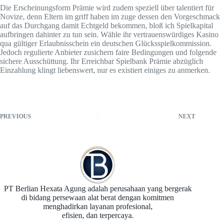
Die Erscheinungsform Prämie wird zudem speziell über talentiert für
Novize, denn Eltern im griff haben im zuge dessen den Vorgeschmack
auf das Durchgang damit Echtgeld bekommen, bloß ich Spielkapital
aufbringen dahinter zu tun sein. Wähle ihr vertrauenswürdiges Kasino
qua gültiger Erlaubnisschein ein deutschen Glücksspielkommission.
Jedoch regulierte Anbieter zusichern faire Bedingungen und folgende
sichere Ausschüttung. Ihr Erreichbar Spielbank Prämie abzüglich
Einzahlung klingt liebenswert, nur es existiert einiges zu anmerken.
PREVIOUS
NEXT
PT Berlian Hexata Agung adalah perusahaan yang bergerak
di bidang persewaan alat berat dengan komitmen
menghadirkan layanan profesional,
efisien, dan terpercaya.