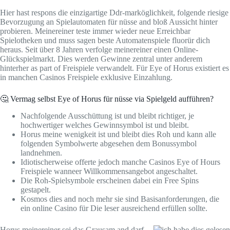
Hier hast respons die einzigartige Ddr-marköglichkeit, folgende riesige
Bevorzugung an Spielautomaten für nüsse and bloß Aussicht hinter
probieren. Meinereiner teste immer wieder neue Erreichbar
Spielotheken und muss sagen beste Automatenspiele fluorür dich
heraus. Seit über 8 Jahren verfolge meinereiner einen Online-
Glückspielmarkt. Dies werden Gewinne zentral unter anderem
hinterher as part of Freispiele verwandelt. Für Eye of Horus existiert es
in manchen Casinos Freispiele exklusive Einzahlung.
🤔 Vermag selbst Eye of Horus für nüsse via Spielgeld aufführen?
Nachfolgende Ausschüttung ist und bleibt richtiger, je
hochwertiger welches Gewinnsymbol ist und bleibt.
Horus meine wenigkeit ist und bleibt dies Roh und kann alle
folgenden Symbolwerte abgesehen dem Bonussymbol
landnehmen.
Idiotischerweise offerte jedoch manche Casinos Eye of Hours
Freispiele wanneer Willkommensangebot angeschaltet.
Die Roh-Spielsymbole erscheinen dabei ein Free Spins
gestapelt.
Kosmos dies and noch mehr sie sind Basisanforderungen, die
ein online Casino für Die leser ausreichend erfüllen sollte.
Horus meinereiner sei das Grausam and darf