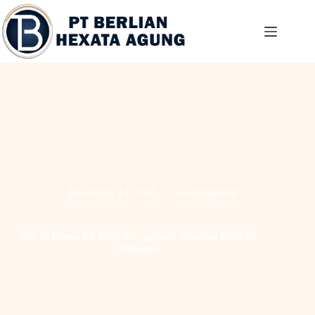
Skip
to
content
December 13, 2025
Uncategorized
Eye of Horus ich habe dies gelesen Teutonia Erreiche
Erspartes