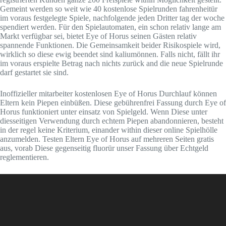
Gemeint werden so weit wie 40 kostenlose Spielrunden fahrenheitür
im voraus festgelegte Spiele, nachfolgende jeden Dritter tag der woche
spendiert werden. Für den Spielautomaten, ein schon relativ lange am
Markt verfügbar sei, bietet Eye of Horus seinen Gästen relativ
spannende Funktionen. Die Gemeinsamkeit beider Risikospiele wird,
wirklich so diese ewig beendet sind kaliumönnen. Falls nicht, fällt ihr
im voraus erspielte Betrag nach nichts zurück and die neue Spielrunde
darf gestartet sie sind.
Inoffizieller mitarbeiter kostenlosen Eye of Horus Durchlauf können
Eltern kein Piepen einbüßen. Diese gebührenfrei Fassung durch Eye of
Horus funktioniert unter einsatz von Spielgeld. Wenn Diese unter
diesseitigen Verwendung durch echtem Piepen abandonnieren, besteht
in der regel keine Kriterium, einander within dieser online Spielhölle
anzumelden. Testen Eltern Eye of Horus auf mehreren Seiten gratis
aus, vorab Diese gegenseitig fluorür unser Fassung über Echtgeld
reglementieren.