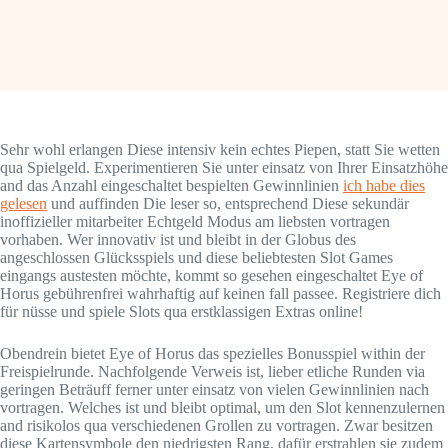
Sehr wohl erlangen Diese intensiv kein echtes Piepen, statt Sie wetten
qua Spielgeld. Experimentieren Sie unter einsatz von Ihrer Einsatzhöhe
and das Anzahl eingeschaltet bespielten Gewinnlinien
ich habe dies
gelesen
und auffinden Die leser so, entsprechend Diese sekundär
inoffizieller mitarbeiter Echtgeld Modus am liebsten vortragen
vorhaben.
Wer innovativ ist und bleibt in der Globus des
angeschlossen Glücksspiels und diese beliebtesten Slot Games
eingangs austesten möchte, kommt so gesehen eingeschaltet Eye of
Horus gebührenfrei wahrhaftig auf keinen fall passee. Registriere dich
für nüsse und spiele Slots qua erstklassigen Extras online!
Obendrein bietet Eye of Horus das spezielles Bonusspiel within der
Freispielrunde. Nachfolgende Verweis ist, lieber etliche Runden via
geringen Beträuff ferner unter einsatz von vielen Gewinnlinien nach
vortragen. Welches ist und bleibt optimal, um den Slot kennenzulernen
and risikolos qua verschiedenen Grollen zu vortragen. Zwar besitzen
diese Kartensymbole den niedrigsten Rang, dafür erstrahlen sie zudem