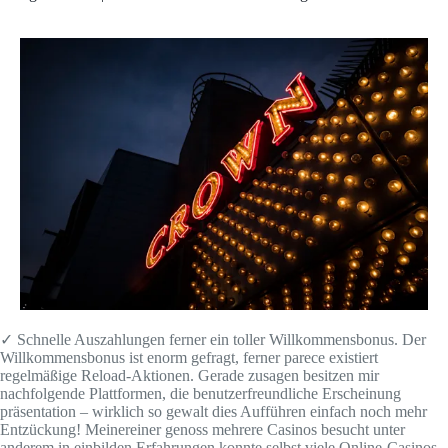
✓ Schnelle Auszahlungen ferner ein toller Willkommensbonus. Der
Willkommensbonus ist enorm gefragt, ferner parece existiert
regelmäßige Reload-Aktionen. Gerade zusagen besitzen mir
nachfolgende Plattformen, die benutzerfreundliche Erscheinung
präsentation – wirklich so gewalt dies Aufführen einfach noch mehr
Entzückung! Meinereiner genoss mehrere Casinos besucht unter
anderem in einbilden Erfahrungen konnte selbst viele Online-Casinos