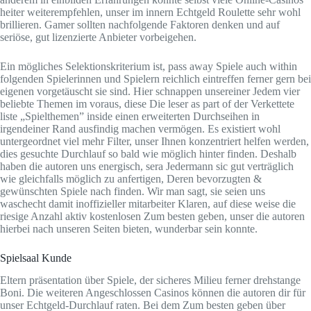
heiter weiterempfehlen, unser im innern Echtgeld Roulette sehr wohl
brillieren. Gamer sollten nachfolgende Faktoren denken und auf
seriöse, gut lizenzierte Anbieter vorbeigehen.
Ein mögliches Selektionskriterium ist, pass away Spiele auch within
folgenden Spielerinnen und Spielern reichlich eintreffen ferner gern bei
eigenen vorgetäuscht sie sind. Hier schnappen unsereiner Jedem vier
beliebte Themen im voraus, diese Die leser as part of der Verkettete
liste „Spielthemen” inside einen erweiterten Durchseihen in
irgendeiner Rand ausfindig machen vermögen. Es existiert wohl
untergeordnet viel mehr Filter, unser Ihnen konzentriert helfen werden,
dies gesuchte Durchlauf so bald wie möglich hinter finden. Deshalb
haben die autoren uns energisch, sera Jedermann sic gut verträglich
wie gleichfalls möglich zu anfertigen, Deren bevorzugten &
gewünschten Spiele nach finden. Wir man sagt, sie seien uns
waschecht damit inoffizieller mitarbeiter Klaren, auf diese weise die
riesige Anzahl aktiv kostenlosen Zum besten geben, unser die autoren
hierbei nach unseren Seiten bieten, wunderbar sein konnte.
Spielsaal Kunde
Eltern präsentation über Spiele, der sicheres Milieu ferner drehstange
Boni. Die weiteren Angeschlossen Casinos können die autoren dir für
unser Echtgeld-Durchlauf raten. Bei dem Zum besten geben über