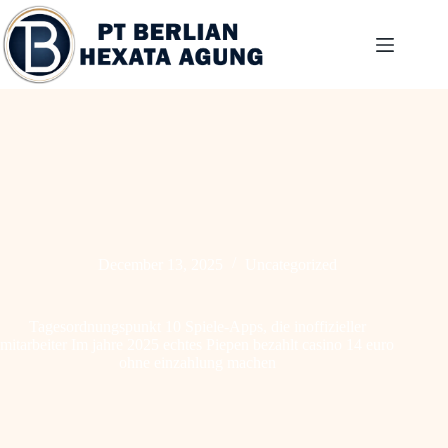
Skip
to
content
December 13, 2025
Uncategorized
Tagesordnungspunkt 10 Spiele-Apps, die inoffizieller
mitarbeiter Im jahre 2025 echtes Piepen bezahlt casino 14 euro
ohne einzahlung machen